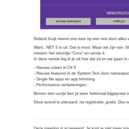
Roland Guijt neemt ons mee op een reis door alles w
Want, .NET 5 is uit. Dat is mooi. Maar we zijn van .
missen: het woordje "Core" en versie 4.
In deze sessie leg ik je uit hoe dat zit en we gaan i
- Nieuwe zaken in C# 9
- Nieuwe features in de System.Text.Json namespa
- Single file apps en app trimming
- Performance verbeteringen
Binnen een uurtje ben je weer helemaal bijgepraat 
Deze avond is uiteraard, na registratie, gratis. Dus wa
Deze meeting is al geweest. Je kunt je niet meer ins