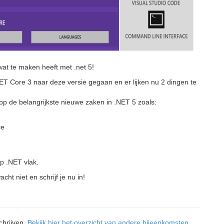
at te maken heeft met .net 5!
NET Core 3 naar deze versie gegaan en er lijken nu 2 dingen te
n op de belangrijkste nieuwe zaken in .NET 5 zoals:
ce
op .NET vlak.
cht niet en schrijf je nu in!
chrijven.
Bekijk hier het overzicht van andere bijeenkomsten.